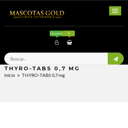
Toggl
naviga
Usuario
0
Mi cuenta
THYRO-TABS 0,7 MG
Salir
Inicio
THYRO-TABS 0,7 mg