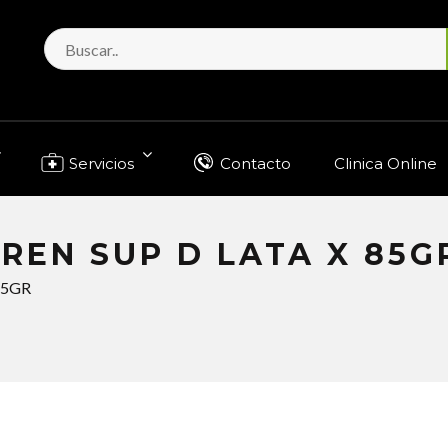
Servicios
Contacto
Clinica Online
 REN SUP D LATA X 85G
85GR