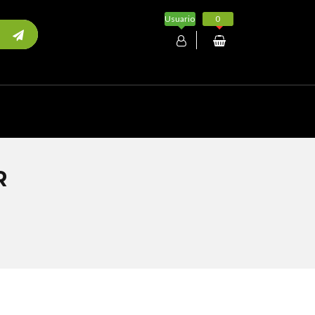
Usuario
0
Mi cuenta
R