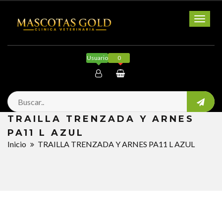
Toggl
naviga
Usuario
0
Mi cuenta
TRAILLA TRENZADA Y ARNES
Salir
PA11 L AZUL
Inicio
TRAILLA TRENZADA Y ARNES PA11 L AZUL