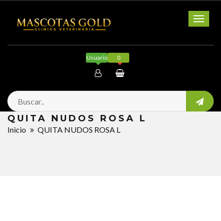
Toggl
naviga
Usuario
0
Mi cuenta
QUITA NUDOS ROSA L
Salir
Inicio
QUITA NUDOS ROSA L