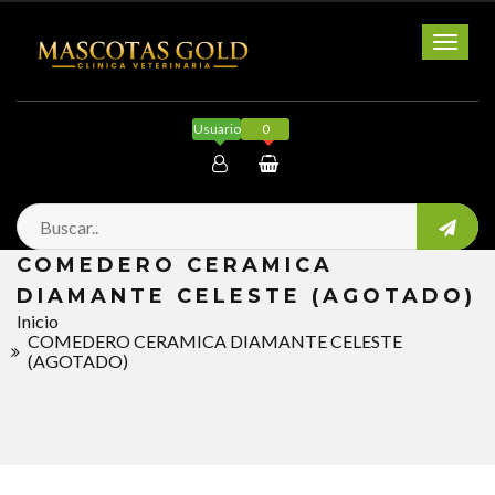
Toggl
naviga
Usuario
0
Mi cuenta
COMEDERO CERAMICA
Salir
DIAMANTE CELESTE (AGOTADO)
Inicio
COMEDERO CERAMICA DIAMANTE CELESTE
(AGOTADO)