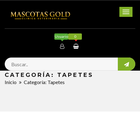
Toggl
naviga
Usuario
0
Mi cuenta
CATEGORÍA: TAPETES
Salir
Inicio
Categoría: Tapetes