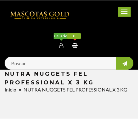
Toggl
naviga
Usuario
0
Mi cuenta
NUTRA NUGGETS FEL
Salir
PROFESSIONAL X 3 KG
Inicio
NUTRA NUGGETS FEL PROFESSIONAL X 3 KG