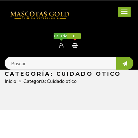
Toggl
naviga
Usuario
0
Mi cuenta
CATEGORÍA: CUIDADO OTICO
Salir
Inicio
Categoría: Cuidado otico