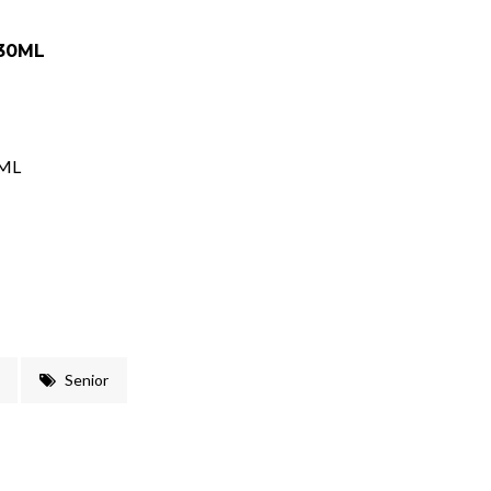
130ML
0ML
Senior