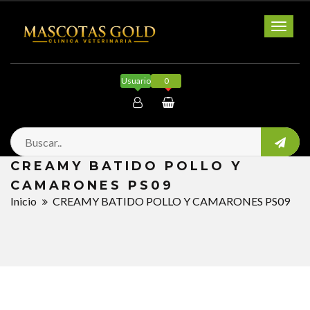
Toggl
naviga
Usuario
0
Mi cuenta
CREAMY BATIDO POLLO Y
Salir
CAMARONES PS09
Inicio
CREAMY BATIDO POLLO Y CAMARONES PS09