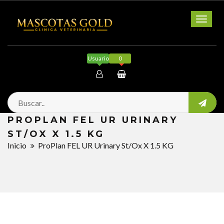
Toggl
naviga
Usuario
0
Mi cuenta
PROPLAN FEL UR URINARY
Salir
ST/OX X 1.5 KG
Inicio
ProPlan FEL UR Urinary St/Ox X 1.5 KG