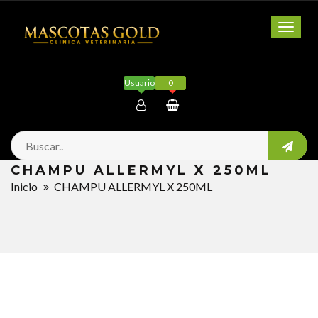
Toggl
naviga
Usuario
0
Mi cuenta
CHAMPU ALLERMYL X 250ML
Salir
Inicio
CHAMPU ALLERMYL X 250ML