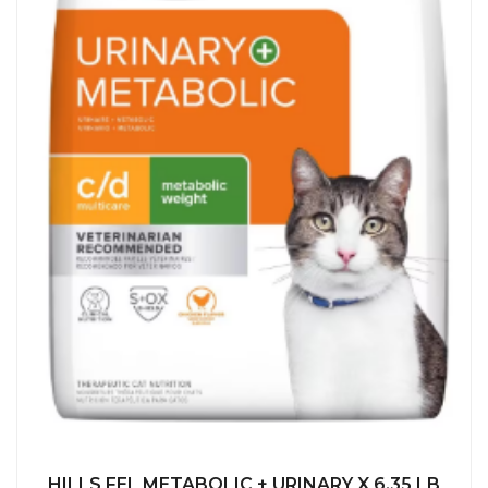
HILLS FEL METABOLIC + URINARY X 6.35 LB