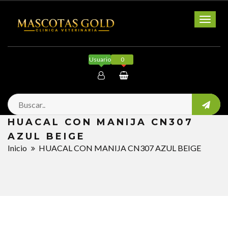
Toggl
naviga
Usuario
0
Mi cuenta
HUACAL CON MANIJA CN307
Salir
AZUL BEIGE
Inicio
HUACAL CON MANIJA CN307 AZUL BEIGE