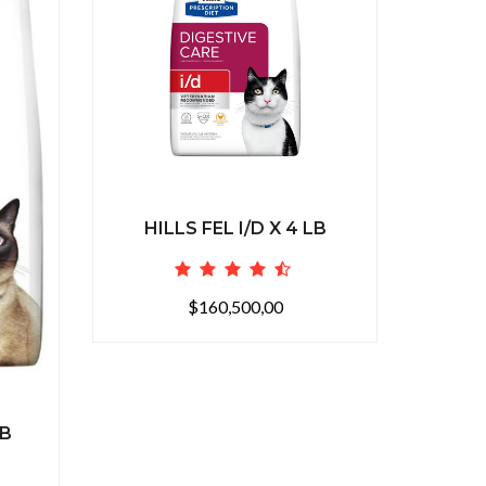
HILLS 
HILLS FEL I/D X 4 LB
$160,500,00
LB