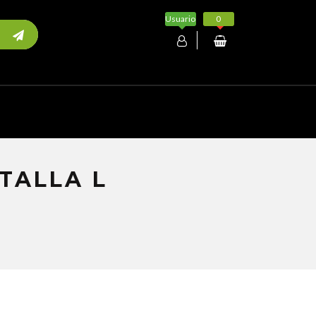
Usuario
0
Mi cuenta
TALLA L