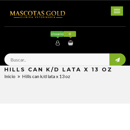
Toggl
naviga
Usuario
0
Mi cuenta
HILLS CAN K/D LATA X 13 OZ
Salir
Inicio
Hills can k/d lata x 13 oz